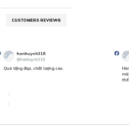
CUSTOMERS REVIEWS
hanhuynh318
@hanhuynh318
t
Quà tặng đẹp, chất lượng cao.
Hàn
máy
thế