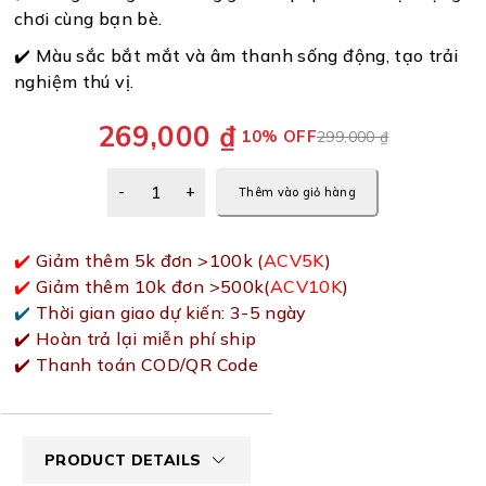
chơi cùng bạn bè.
✔️ Màu sắc bắt mắt và âm thanh sống động, tạo trải
nghiệm thú vị.
269,000
₫
10% OFF
299,000
₫
Thêm vào giỏ hàng
✔️
Giảm thêm 5k đơn >100k (
ACV5K
)
✔️
Giảm thêm 10k đơn >500k(
ACV10K
)
✔️
Thời gian giao dự kiến: 3-5 ngày
✔️ Hoàn trả lại miễn phí ship
✔️ Thanh toán COD/QR Code
PRODUCT DETAILS