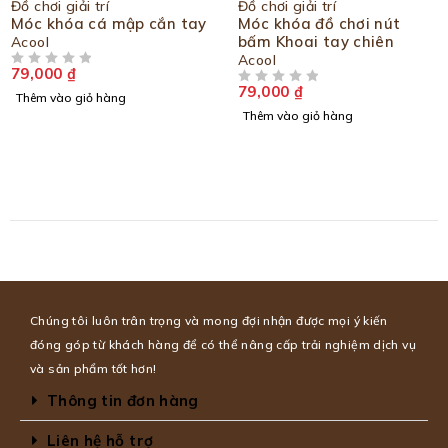
Đồ chơi giải trí
Đồ chơi giải trí
Móc khóa cá mập cắn tay
Móc khóa đồ chơi nút
bấm Khoai tay chiên
Acool
Acool
79,000
₫
ĐƯỢC XẾP HẠNG
5 SAO
79,000
₫
ĐƯỢC XẾP HẠNG
5 SAO
Thêm vào giỏ hàng
Thêm vào giỏ hàng
Chúng tôi luôn trân trọng và mong đợi nhận được mọi ý kiến
đóng góp từ khách hàng để có thể nâng cấp trải nghiệm dịch vụ
và sản phẩm tốt hơn!
Thông tin đơn hàng
Liên hệ hỗ trợ