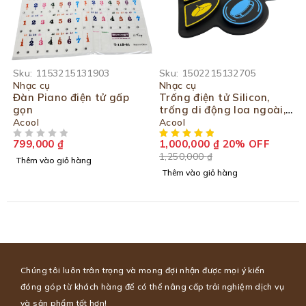
-20%
Sku:
1153215131903
Sku:
1502215132705
Nhạc cụ
Nhạc cụ
Đàn Piano điện tử gấp
Trống điện tử Silicon,
gọn
trống di động loa ngoài,
bàn đạp chân, sạc typeC,
Acool
Acool
ghi âm, chống thấm
799,000
₫
1,000,000
₫
20% OFF
ĐƯỢC XẾP HẠNG
5 SAO
1,250,000
₫
Thêm vào giỏ hàng
Thêm vào giỏ hàng
Chúng tôi luôn trân trọng và mong đợi nhận được mọi ý kiến
đóng góp từ khách hàng để có thể nâng cấp trải nghiệm dịch vụ
và sản phẩm tốt hơn!