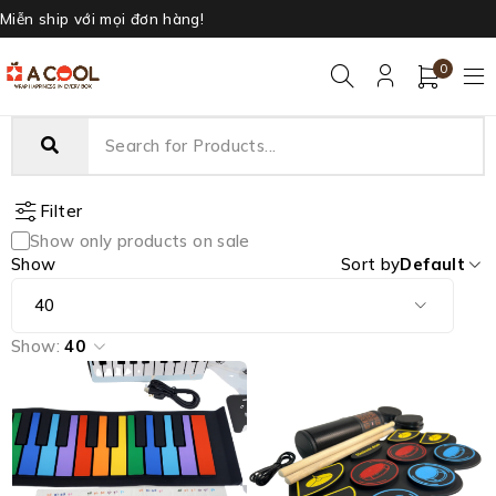
Miễn ship với mọi đơn hàng!
0
Filter
Show only products on sale
Show
Sort by
Default
Show:
40