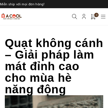
Miễn ship với mọi đơn hàng!
0
Quạt không cánh
– Giải pháp làm
mát đỉnh cao
cho mùa hè
năng động