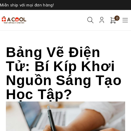
Miễn ship với mọi đơn hàng!
0
Bảng Vẽ Điện
Tử: Bí Kíp Khơi
Nguồn Sáng Tạo
Học Tập?