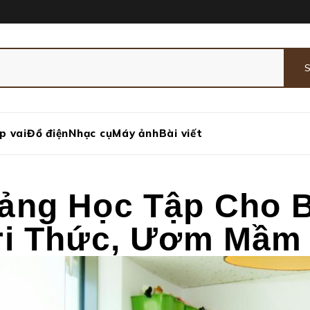
p vai
Đồ điện
Nhạc cụ
Máy ảnh
Bài viết
ảng Học Tập Cho 
ri Thức, Ươm Mầm 