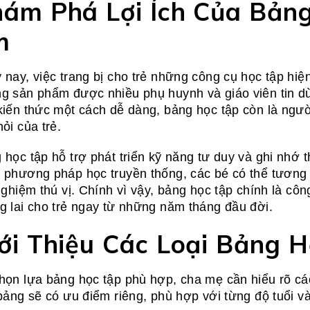
ám Phá Lợi Ích Của Bảng
m
 nay, việc trang bị cho trẻ những công cụ học tập hiện
g sản phẩm được nhiều phụ huynh và giáo viên tin dùn
kiến thức một cách dễ dàng, bảng học tập còn là ngườ
ỏi của trẻ.
 học tập hỗ trợ phát triển kỹ năng tư duy và ghi nhớ 
 phương pháp học truyền thống, các bé có thể tương t
 nghiệm thú vị. Chính vì vậy, bảng học tập chính là c
g lai cho trẻ ngay từ những năm tháng đầu đời.
ới Thiệu Các Loại Bảng 
họn lựa bảng học tập phù hợp, cha mẹ cần hiểu rõ các 
 bảng sẽ có ưu điểm riêng, phù hợp với từng độ tuổi v