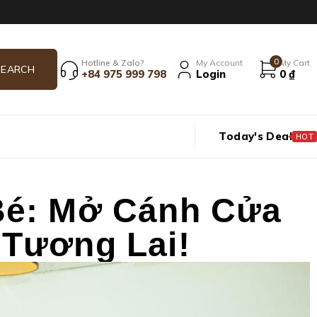
0
Hotline & Zalo?
My Account
My Cart
+84 975 999 798
Login
0
₫
Today's Deal
HOT
Bé: Mở Cánh Cửa
Tương Lai!