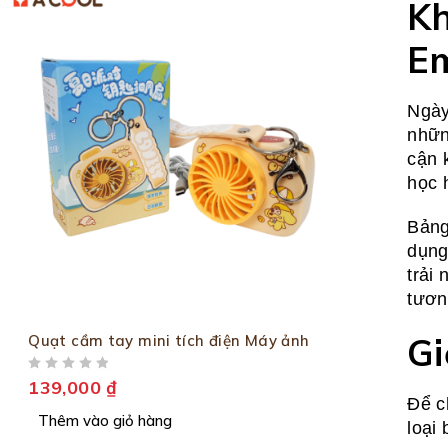
Kh
E
Ngày
nhữn
cận 
học h
Bảng
dụng
trải
tươn
Gi
Quạt cầm tay mini tích điện Máy ảnh
ĐƯỢC XẾP HẠNG
5 SAO
139,000
₫
Để c
Thêm vào giỏ hàng
loại