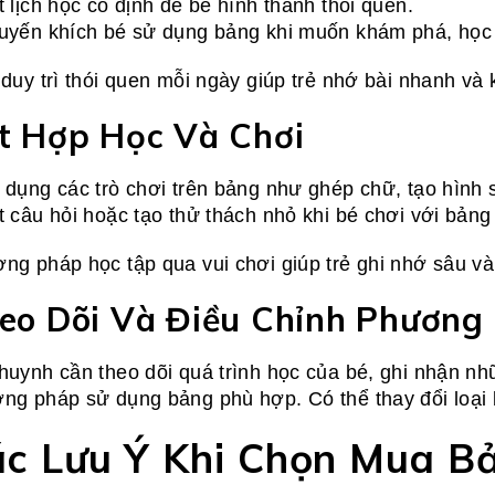
t lịch học cố định để bé hình thành thói quen.
uyến khích bé sử dụng bảng khi muốn khám phá, học 
 duy trì thói quen mỗi ngày giúp trẻ nhớ bài nhanh và 
t Hợp Học Và Chơi
 dụng các trò chơi trên bảng như ghép chữ, tạo hình 
t câu hỏi hoặc tạo thử thách nhỏ khi bé chơi với bảng
ng pháp học tập qua vui chơi giúp trẻ ghi nhớ sâu và 
eo Dõi Và Điều Chỉnh Phương
huynh cần theo dõi quá trình học của bé, ghi nhận nh
ng pháp sử dụng bảng phù hợp. Có thể thay đổi loại b
c Lưu Ý Khi Chọn Mua B