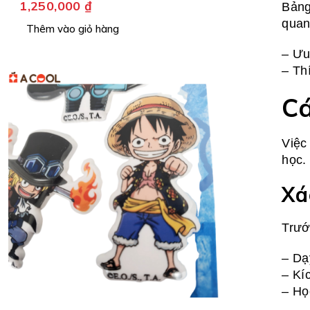
1,250,000
₫
Bảng
quan
Thêm vào giỏ hàng
– Ưu
– Th
Cá
Việc
học.
Xá
Trướ
– Dạ
– Kí
– Họ