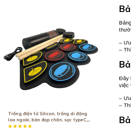
Bả
Bảng
thườ
– Ưu
– Th
Bả
Đây 
việc
– Ưu
– Th
Trống điện tử Silicon, trống di động
Bả
loa ngoài, bàn đạp chân, sạc typeC,
ghi âm, chống thấm