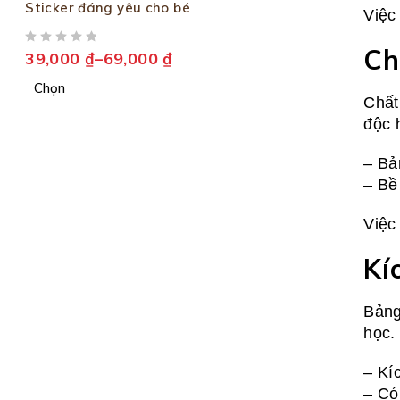
Sticker đáng yêu cho bé
Việc
Ch
ĐƯỢC XẾP HẠNG
5 SAO
39,000
₫
–
69,000
₫
Chọn
Chất
độc 
– Bả
– Bề
Việc
Kí
Bảng
học.
– Kí
– Có