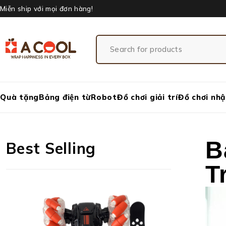
Miễn ship với mọi đơn hàng!
Quà tặng
Bảng điện từ
Robot
Đồ chơi giải trí
Đồ chơi nhậ
B
Best Selling
T