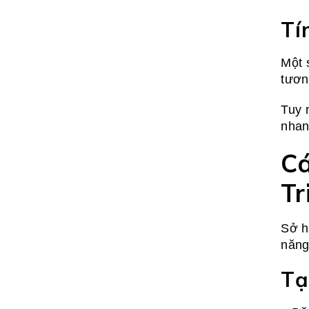
Tí
Một 
tươn
Tuy 
nhan
Cá
Tr
Sở h
năng
Tạ