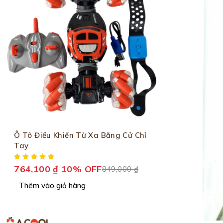
Ô Tô Điều Khiển Từ Xa Bằng Cử Chỉ
Tay
764,100
₫
10% OFF
849,000
₫
Thêm vào giỏ hàng