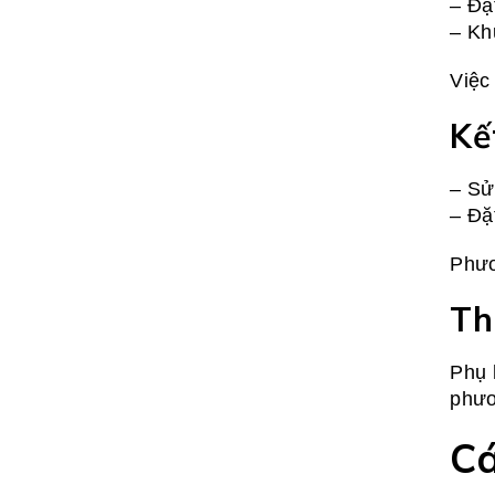
– Đặ
– Kh
Việc
Kế
– Sử
– Đặ
Phươ
Th
Phụ 
phươ
Cá